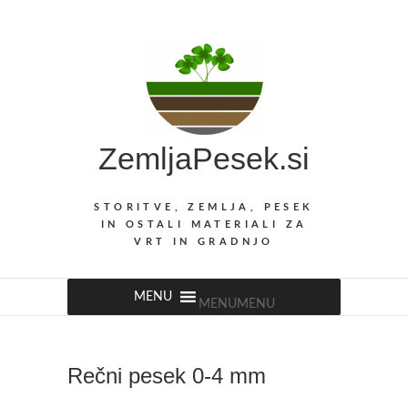
Skip
to
content
ZemljaPesek.si
STORITVE, ZEMLJA, PESEK
IN OSTALI MATERIALI ZA
VRT IN GRADNJO
MENU
MENU
Rečni pesek 0-4 mm