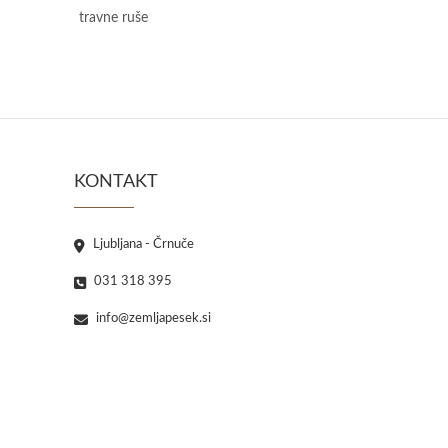
travne ruše
KONTAKT
Ljubljana - Črnuče
031 318 395
info@zemljapesek.si