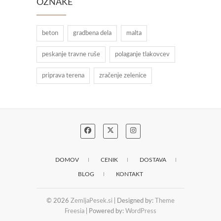
OZNAKE
beton
gradbena dela
malta
peskanje travne ruše
polaganje tlakovcev
priprava terena
zračenje zelenice
DOMOV
CENIK
DOSTAVA
BLOG
KONTAKT
© 2026
ZemljaPesek.si
| Designed by:
Theme
Freesia
| Powered by:
WordPress