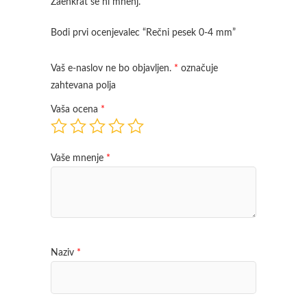
Zaenkrat še ni mnenj.
Bodi prvi ocenjevalec “Rečni pesek 0-4 mm”
Vaš e-naslov ne bo objavljen.
*
označuje
zahtevana polja
Vaša ocena
*
Vaše mnenje
*
Naziv
*