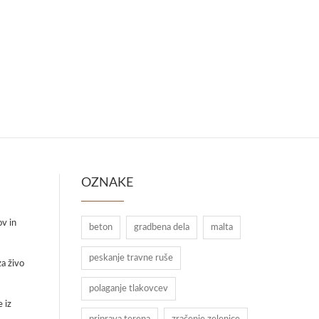
OZNAKE
ov in
beton
gradbena dela
malta
peskanje travne ruše
a živo
polaganje tlakovcev
 iz