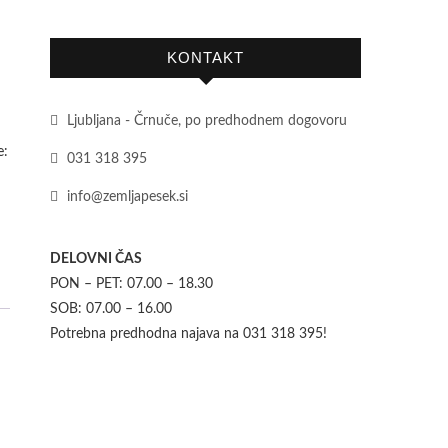
KONTAKT
Ljubljana - Črnuče, po predhodnem dogovoru
e:
031 318 395
info@zemljapesek.si
DELOVNI ČAS
PON – PET: 07.00 – 18.30
SOB: 07.00 – 16.00
Potrebna predhodna najava na 031 318 395!