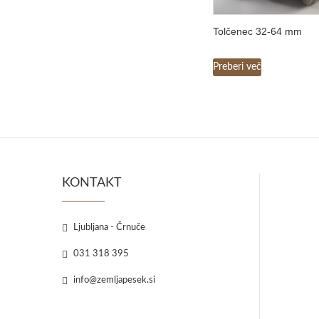
Tolčenec 32-64 mm
Preberi več
KONTAKT
Ljubljana - Črnuče
031 318 395
info@zemljapesek.si