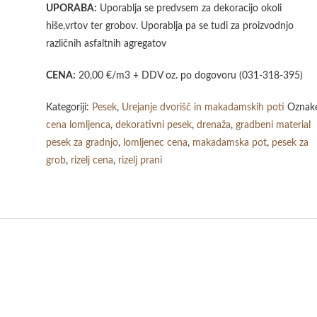
UPORABA:
Uporablja se predvsem za dekoracijo okoli
hiše,vrtov ter grobov. Uporablja pa se tudi za proizvodnjo
različnih asfaltnih agregatov
CENA:
20,00 €/m3 + DDV oz. po dogovoru (031-318-395)
Kategoriji:
Pesek
,
Urejanje dvorišč in makadamskih poti
Oznak
cena lomljenca
,
dekorativni pesek
,
drenaža
,
gradbeni material
pesek za gradnjo
,
lomljenec cena
,
makadamska pot
,
pesek za
grob
,
rizelj cena
,
rizelj prani