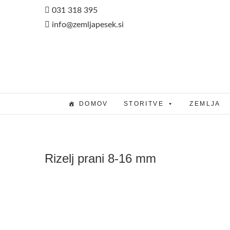
Skip
031 318 395
to
info@zemljapesek.si
content
DOMOV
STORITVE
ZEMLJA
Rizelj prani 8-16 mm