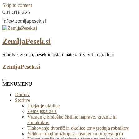
Skip to content
031 318 395
info@zemljapesek.si
ZemljaPesek.si
Storitve, zemlja, pesek in ostali materiali za vrt in gradnjo
ZemljaPesek.si
MENU
MENU
Domov
Storitve
Urejanje okolice
Zemeljska dela
Vgradnja biološke čistilne naprave, greznic in
zbiralnikov
Tlakovanje dvorišč in okolice ter vgradnja robnikov
Veliki in majhni izkopi z nasutjem in utrjevanjem