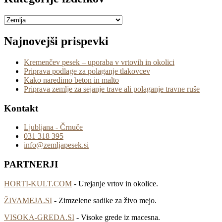
Najnovejši prispevki
Kremenčev pesek – uporaba v vrtovih in okolici
Priprava podlage za polaganje tlakovcev
Kako naredimo beton in malto
Priprava zemlje za sejanje trave ali polaganje travne ruše
Kontakt
Ljubljana - Črnuče
031 318 395
info@zemljapesek.si
PARTNERJI
HORTI-KULT.COM
- Urejanje vrtov in okolice.
ŽIVAMEJA.SI
- Zimzelene sadike za živo mejo.
VISOKA-GREDA.SI
- Visoke grede iz macesna.