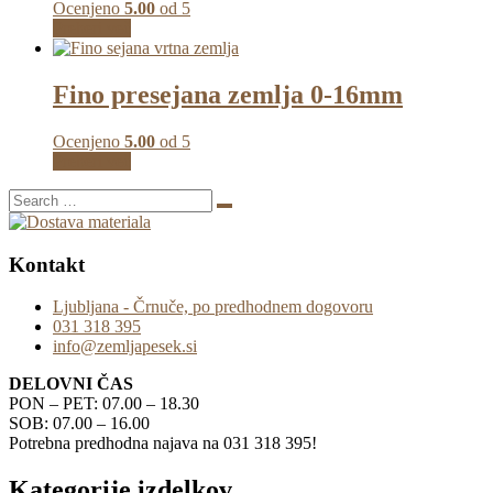
Ocenjeno
5.00
od 5
Preberi več
Fino presejana zemlja 0-16mm
Ocenjeno
5.00
od 5
Preberi več
Kontakt
Ljubljana - Črnuče, po predhodnem dogovoru
031 318 395
info@zemljapesek.si
DELOVNI ČAS
PON – PET: 07.00 – 18.30
SOB: 07.00 – 16.00
Potrebna predhodna najava na 031 318 395!
Kategorije izdelkov