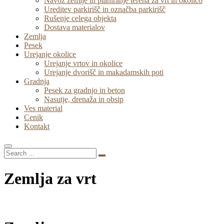
Navoz zemlje in planiranje terena za vrt in okolico
Ureditev parkirišč in označba parkirišč
Rušenje celega objekta
Dostava materialov
Zemlja
Pesek
Urejanje okolice
Urejanje vrtov in okolice
Urejanje dvorišč in makadamskih poti
Gradnja
Pesek za gradnjo in beton
Nasutje, drenaža in obsip
Ves material
Cenik
Kontakt
Zemlja za vrt