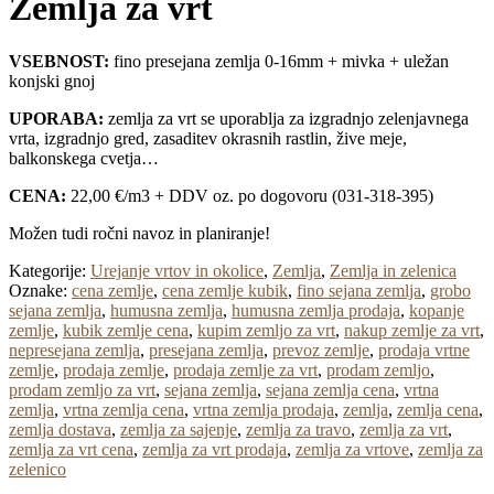
Zemlja za vrt
VSEBNOST:
fino presejana zemlja 0-16mm + mivka + uležan
konjski gnoj
UPORABA:
zemlja za vrt se uporablja za izgradnjo zelenjavnega
vrta, izgradnjo gred, zasaditev okrasnih rastlin, žive meje,
balkonskega cvetja…
CENA:
22,00 €/m3 + DDV oz. po dogovoru (031-318-395)
Možen tudi ročni navoz in planiranje!
Kategorije:
Urejanje vrtov in okolice
,
Zemlja
,
Zemlja in zelenica
Oznake:
cena zemlje
,
cena zemlje kubik
,
fino sejana zemlja
,
grobo
sejana zemlja
,
humusna zemlja
,
humusna zemlja prodaja
,
kopanje
zemlje
,
kubik zemlje cena
,
kupim zemljo za vrt
,
nakup zemlje za vrt
,
nepresejana zemlja
,
presejana zemlja
,
prevoz zemlje
,
prodaja vrtne
zemlje
,
prodaja zemlje
,
prodaja zemlje za vrt
,
prodam zemljo
,
prodam zemljo za vrt
,
sejana zemlja
,
sejana zemlja cena
,
vrtna
zemlja
,
vrtna zemlja cena
,
vrtna zemlja prodaja
,
zemlja
,
zemlja cena
,
zemlja dostava
,
zemlja za sajenje
,
zemlja za travo
,
zemlja za vrt
,
zemlja za vrt cena
,
zemlja za vrt prodaja
,
zemlja za vrtove
,
zemlja za
zelenico