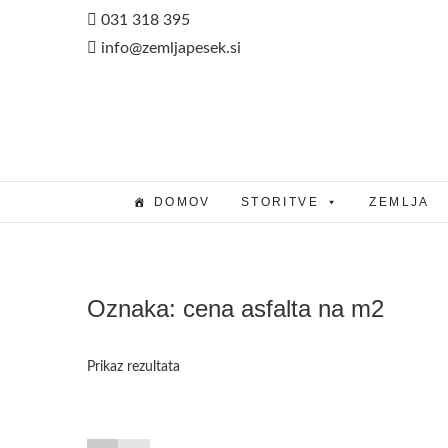
Skip
031 318 395
to
info@zemljapesek.si
content
DOMOV
STORITVE
ZEMLJA
Oznaka:
cena asfalta na m2
Prikaz rezultata