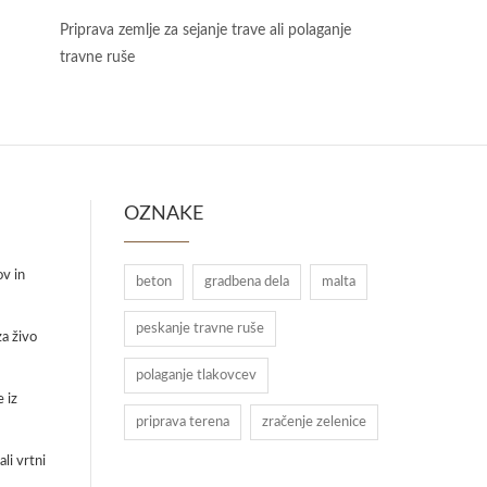
Priprava zemlje za sejanje trave ali polaganje
travne ruše
OZNAKE
ov in
beton
gradbena dela
malta
peskanje travne ruše
a živo
polaganje tlakovcev
 iz
priprava terena
zračenje zelenice
li vrtni