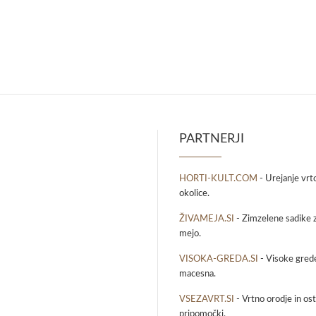
PARTNERJI
HORTI-KULT.COM
- Urejanje vrt
okolice.
ŽIVAMEJA.SI
- Zimzelene sadike z
mejo.
VISOKA-GREDA.SI
- Visoke grede
macesna.
VSEZAVRT.SI
- Vrtno orodje in osta
pripomočki.