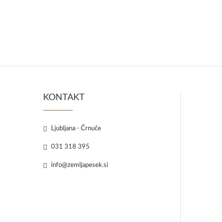
KONTAKT
Ljubljana - Črnuče
031 318 395
info@zemljapesek.si