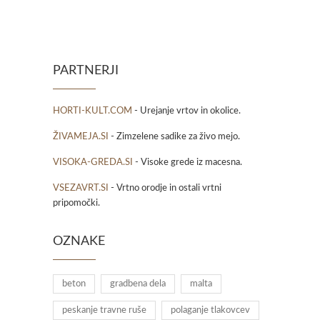
PARTNERJI
HORTI-KULT.COM
- Urejanje vrtov in okolice.
ŽIVAMEJA.SI
- Zimzelene sadike za živo mejo.
VISOKA-GREDA.SI
- Visoke grede iz macesna.
VSEZAVRT.SI
- Vrtno orodje in ostali vrtni
pripomočki.
OZNAKE
beton
gradbena dela
malta
peskanje travne ruše
polaganje tlakovcev