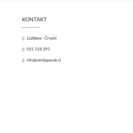
KONTAKT
Ljubljana - Črnuče
031 318 395
info@zemljapesek.si