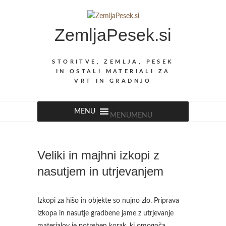
Skip
to
ZemljaPesek.si
content
STORITVE, ZEMLJA, PESEK
IN OSTALI MATERIALI ZA
VRT IN GRADNJO
MENU
MENU
Veliki in majhni izkopi z
nasutjem in utrjevanjem
Izkopi za hišo in objekte so nujno zlo. Priprava
izkopa in nasutje gradbene jame z utrjevanje