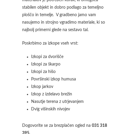
materialov je potreben korak, ki omogoča
stabilen objekt in dobro podlago za temeljno
ploščo in temelje. V gradbeno jamo vam
nasujemo in strojno vgradimo materiale, ki so
najbolj primerni glede na sestavo tal.
Poskrbimo za izkope vseh vrst:
Izkopi za dvorišče
Izkopi za škarpo
Izkopi za hišo
Površinski izkop humusa
Izkop jarkov
Izkop z izdelavo brežin
Nasutje terena z utrjevanjem
Dvig višinskih nivojev
Dogovorite se za brezplačen ogled na
031 318
395
.