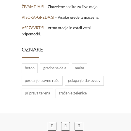
ŽIVAMEJA.SI
- Zimzelene sadike za živo mejo.
VISOKA-GREDA.SI
- Visoke grede iz macesna.
VSEZAVRT.SI
- Vrtno orodje in ostali vrtni
pripomočki.
OZNAKE
beton
gradbena dela
malta
peskanje travne ruše
polaganje tlakovcev
priprava terena
zračenje zelenice