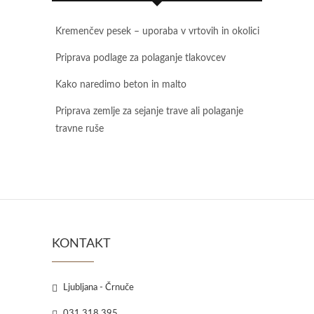
Kremenčev pesek – uporaba v vrtovih in okolici
Priprava podlage za polaganje tlakovcev
Kako naredimo beton in malto
Priprava zemlje za sejanje trave ali polaganje
travne ruše
KONTAKT
Ljubljana - Črnuče
031 318 395