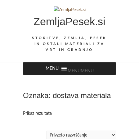
Skip
to
ZemljaPesek.si
content
STORITVE, ZEMLJA, PESEK
IN OSTALI MATERIALI ZA
VRT IN GRADNJO
MENU
MENU
Oznaka:
dostava materiala
Prikaz rezultata