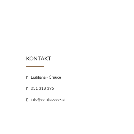
KONTAKT
Ljubljana - Črnuče
031 318 395
info@zemljapesek.si