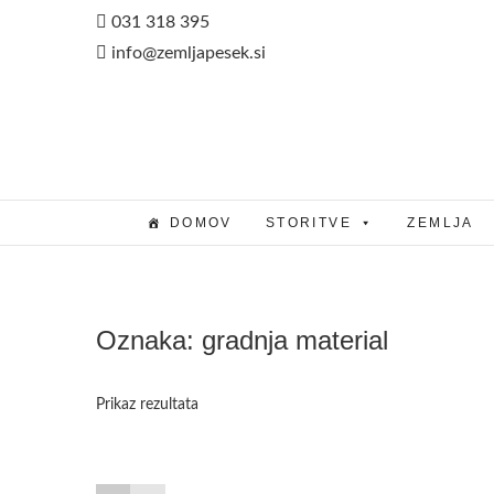
Skip
031 318 395
to
info@zemljapesek.si
content
DOMOV
STORITVE
ZEMLJA
Oznaka:
gradnja material
Prikaz rezultata