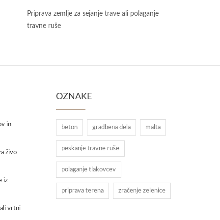
Priprava zemlje za sejanje trave ali polaganje
travne ruše
OZNAKE
ov in
beton
gradbena dela
malta
peskanje travne ruše
a živo
polaganje tlakovcev
 iz
priprava terena
zračenje zelenice
li vrtni