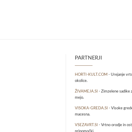
PARTNERJI
HORTI-KULT.COM
- Urejanje vrt
okolice.
ŽIVAMEJA.SI
- Zimzelene sadike z
mejo.
VISOKA-GREDA.SI
- Visoke grede
macesna.
VSEZAVRT.SI
- Vrtno orodje in osta
pripomočki.