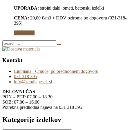
UPORABA:
strojni tlaki, ometi, betonski izdelki
CENA:
20,00 €/m3 + DDV oziroma po dogovoru (031-318-
395)
Preberi več
Kontakt
Ljubljana - Črnuče, po predhodnem dogovoru
031 318 395
info@zemljapesek.si
DELOVNI ČAS
PON – PET: 07.00 – 18.30
SOB: 07.00 – 16.00
Potrebna predhodna najava na 031 318 395!
Kategorije izdelkov