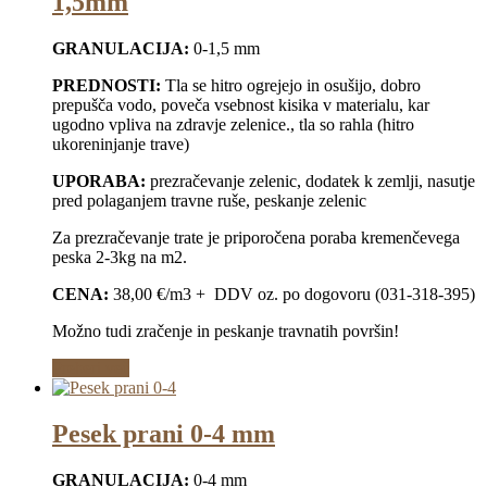
1,5mm
GRANULACIJA:
0-1,5 mm
PREDNOSTI:
Tla se hitro ogrejejo in osušijo, dobro
prepušča vodo, poveča vsebnost kisika v materialu, kar
ugodno vpliva na zdravje zelenice., tla so rahla (hitro
ukoreninjanje trave)
UPORABA:
prezračevanje zelenic, dodatek k zemlji, nasutje
pred polaganjem travne ruše, peskanje zelenic
Za prezračevanje trate je priporočena poraba kremenčevega
peska 2-3kg na m2.
CENA:
38,00 €/m3 + DDV oz. po dogovoru (031-318-395)
Možno tudi zračenje in peskanje travnatih površin!
Preberi več
Pesek prani 0-4 mm
GRANULACIJA:
0-4 mm