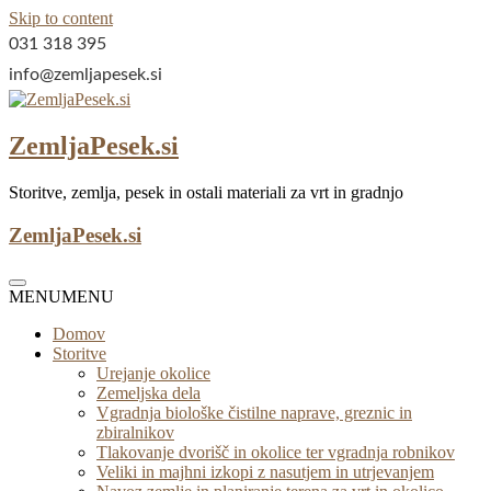
Skip to content
031 318 395
info@zemljapesek.si
ZemljaPesek.si
Storitve, zemlja, pesek in ostali materiali za vrt in gradnjo
ZemljaPesek.si
MENU
MENU
Domov
Storitve
Urejanje okolice
Zemeljska dela
Vgradnja biološke čistilne naprave, greznic in
zbiralnikov
Tlakovanje dvorišč in okolice ter vgradnja robnikov
Veliki in majhni izkopi z nasutjem in utrjevanjem