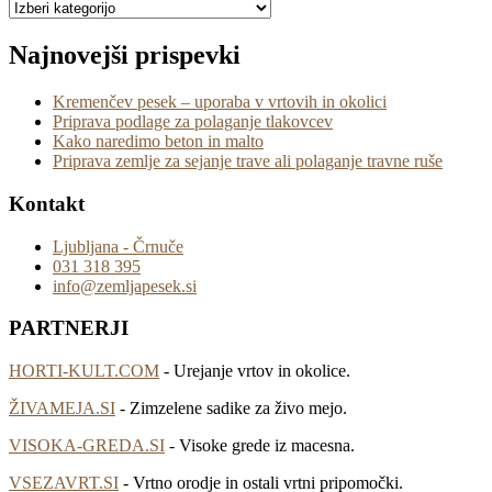
Najnovejši prispevki
Kremenčev pesek – uporaba v vrtovih in okolici
Priprava podlage za polaganje tlakovcev
Kako naredimo beton in malto
Priprava zemlje za sejanje trave ali polaganje travne ruše
Kontakt
Ljubljana - Črnuče
031 318 395
info@zemljapesek.si
PARTNERJI
HORTI-KULT.COM
- Urejanje vrtov in okolice.
ŽIVAMEJA.SI
- Zimzelene sadike za živo mejo.
VISOKA-GREDA.SI
- Visoke grede iz macesna.
VSEZAVRT.SI
- Vrtno orodje in ostali vrtni pripomočki.