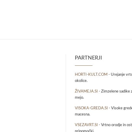
PARTNERJI
HORTI-KULT.COM
- Urejanje vrt
okolice.
ŽIVAMEJA.SI
- Zimzelene sadike z
mejo.
VISOKA-GREDA.SI
- Visoke grede
macesna.
VSEZAVRT.SI
- Vrtno orodje in osta
pripomočki.