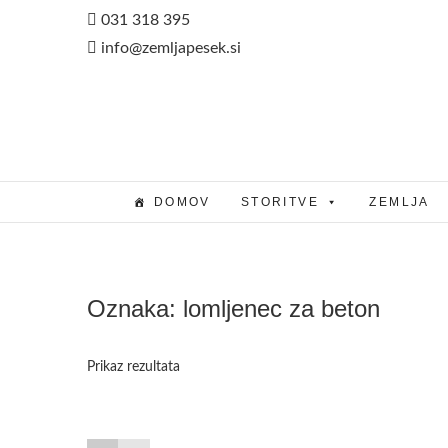
Skip
031 318 395
to
info@zemljapesek.si
content
DOMOV
STORITVE
ZEMLJA
Oznaka:
lomljenec za beton
Prikaz rezultata