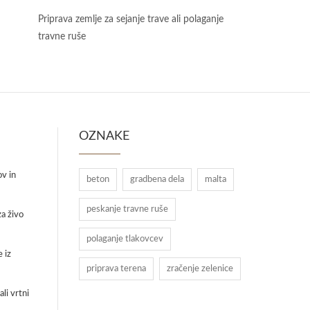
Priprava zemlje za sejanje trave ali polaganje
travne ruše
OZNAKE
ov in
beton
gradbena dela
malta
peskanje travne ruše
a živo
polaganje tlakovcev
 iz
priprava terena
zračenje zelenice
li vrtni