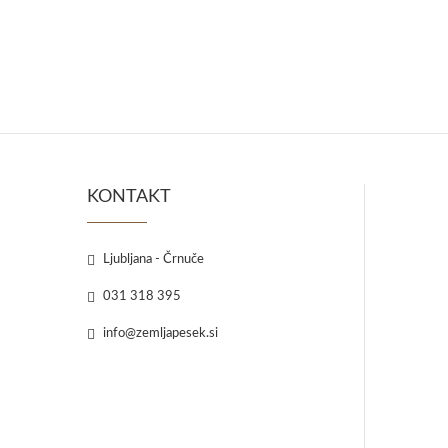
KONTAKT
Ljubljana - Črnuče
031 318 395
info@zemljapesek.si