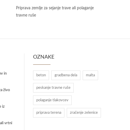
Priprava zemlje za sejanje trave ali polaganje
travne ruše
OZNAKE
ov in
beton
gradbena dela
malta
peskanje travne ruše
a živo
polaganje tlakovcev
 iz
priprava terena
zračenje zelenice
li vrtni