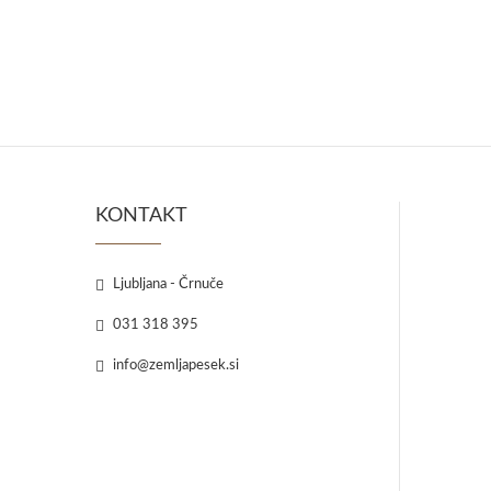
KONTAKT
Ljubljana - Črnuče
031 318 395
info@zemljapesek.si