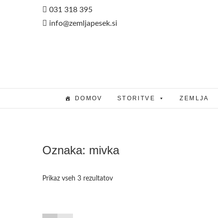
Skip
031 318 395
to
info@zemljapesek.si
content
DOMOV
STORITVE
ZEMLJA
Oznaka:
mivka
Prikaz vseh 3 rezultatov