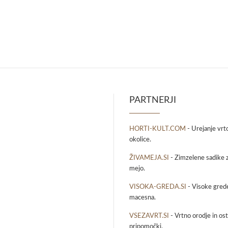
PARTNERJI
HORTI-KULT.COM
- Urejanje vrt
okolice.
ŽIVAMEJA.SI
- Zimzelene sadike z
mejo.
VISOKA-GREDA.SI
- Visoke grede
macesna.
VSEZAVRT.SI
- Vrtno orodje in osta
pripomočki.