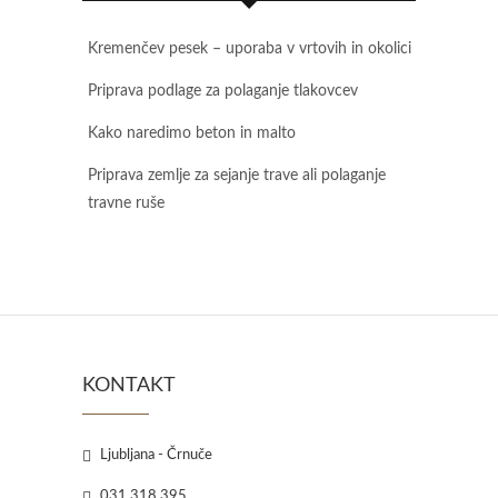
Kremenčev pesek – uporaba v vrtovih in okolici
Priprava podlage za polaganje tlakovcev
Kako naredimo beton in malto
Priprava zemlje za sejanje trave ali polaganje
travne ruše
KONTAKT
Ljubljana - Črnuče
031 318 395