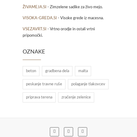
ŽIVAMEJA.SI
- Zimzelene sadike za živo mejo.
VISOKA-GREDA.SI
- Visoke grede iz macesna.
VSEZAVRT.SI
- Vrtno orodje in ostali vrtni
pripomočki.
OZNAKE
beton
gradbena dela
malta
peskanje travne ruše
polaganje tlakovcev
priprava terena
zračenje zelenice