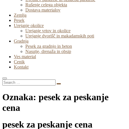
Rušenje celega objekta
Dostava materialov
Zemlja
Pesek
Urejanje okolice
Urejanje vrtov in okolice
Urejanje dvorišč in makadamskih poti
Gradnja
Pesek za gradnjo in beton
Nasutje, drenaža in obsip
Ves material
Cenik
Kontakt
Oznaka:
pesek za peskanje
cena
pesek za peskanje cena