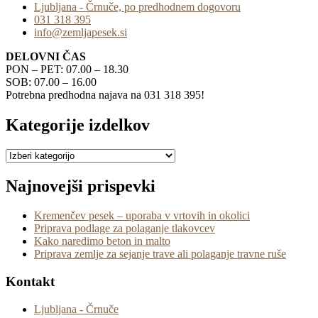
Ljubljana - Črnuče, po predhodnem dogovoru
031 318 395
info@zemljapesek.si
DELOVNI ČAS
PON – PET: 07.00 – 18.30
SOB: 07.00 – 16.00
Potrebna predhodna najava na 031 318 395!
Kategorije izdelkov
Najnovejši prispevki
Kremenčev pesek – uporaba v vrtovih in okolici
Priprava podlage za polaganje tlakovcev
Kako naredimo beton in malto
Priprava zemlje za sejanje trave ali polaganje travne ruše
Kontakt
Ljubljana - Črnuče