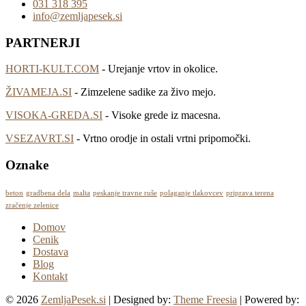
031 318 395
info@zemljapesek.si
PARTNERJI
HORTI-KULT.COM
- Urejanje vrtov in okolice.
ŽIVAMEJA.SI
- Zimzelene sadike za živo mejo.
VISOKA-GREDA.SI
- Visoke grede iz macesna.
VSEZAVRT.SI
- Vrtno orodje in ostali vrtni pripomočki.
Oznake
beton
gradbena dela
malta
peskanje travne ruše
polaganje tlakovcev
priprava terena
zračenje zelenice
Domov
Cenik
Dostava
Blog
Kontakt
© 2026
ZemljaPesek.si
| Designed by:
Theme Freesia
| Powered by: