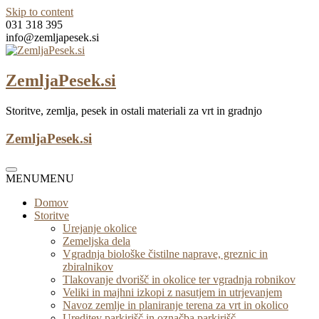
Skip to content
031 318 395
info@zemljapesek.si
ZemljaPesek.si
Storitve, zemlja, pesek in ostali materiali za vrt in gradnjo
ZemljaPesek.si
MENU
MENU
Domov
Storitve
Urejanje okolice
Zemeljska dela
Vgradnja biološke čistilne naprave, greznic in
zbiralnikov
Tlakovanje dvorišč in okolice ter vgradnja robnikov
Veliki in majhni izkopi z nasutjem in utrjevanjem
Navoz zemlje in planiranje terena za vrt in okolico
Ureditev parkirišč in označba parkirišč