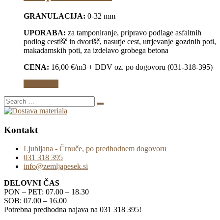
GRANULACIJA:
0-32 mm
UPORABA:
za tamponiranje, pripravo podlage asfaltnih
podlog cestišč in dvorišč, nasutje cest, utrjevanje gozdnih poti,
makadamskih poti, za izdelavo grobega betona
CENA:
16,00 €/m3 + DDV oz. po dogovoru (031-318-395)
Preberi več
Kontakt
Ljubljana - Črnuče, po predhodnem dogovoru
031 318 395
info@zemljapesek.si
DELOVNI ČAS
PON – PET: 07.00 – 18.30
SOB: 07.00 – 16.00
Potrebna predhodna najava na 031 318 395!