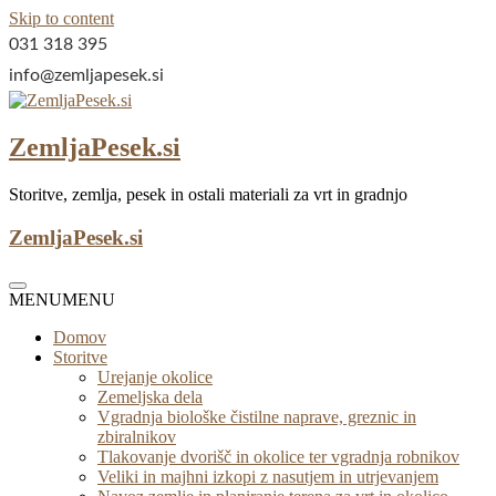
Skip to content
031 318 395
info@zemljapesek.si
ZemljaPesek.si
Storitve, zemlja, pesek in ostali materiali za vrt in gradnjo
ZemljaPesek.si
MENU
MENU
Domov
Storitve
Urejanje okolice
Zemeljska dela
Vgradnja biološke čistilne naprave, greznic in
zbiralnikov
Tlakovanje dvorišč in okolice ter vgradnja robnikov
Veliki in majhni izkopi z nasutjem in utrjevanjem