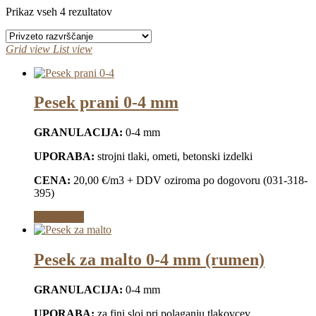
Prikaz vseh 4 rezultatov
Grid view
List view
Pesek prani 0-4 mm
GRANULACIJA:
0-4 mm
UPORABA:
strojni tlaki, ometi, betonski izdelki
CENA:
20,00 €/m3 + DDV oziroma po dogovoru (031-318-
395)
Preberi več
Pesek za malto 0-4 mm (rumen)
GRANULACIJA:
0-4 mm
UPORABA:
za fini sloj pri polaganju tlakovcev,