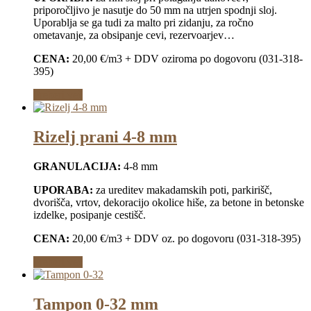
priporočljivo je nasutje do 50 mm na utrjen spodnji sloj.
Uporablja se ga tudi za malto pri zidanju, za ročno
ometavanje, za obsipanje cevi, rezervoarjev…
CENA:
20,00 €/m3 + DDV oziroma po dogovoru (031-318-
395)
Preberi več
Rizelj prani 4-8 mm
GRANULACIJA:
4-8 mm
UPORABA:
za ureditev makadamskih poti, parkirišč,
dvorišča, vrtov, dekoracijo okolice hiše, za betone in betonske
izdelke, posipanje cestišč.
CENA:
20,00 €/m3 + DDV oz. po dogovoru (031-318-395)
Preberi več
Tampon 0-32 mm