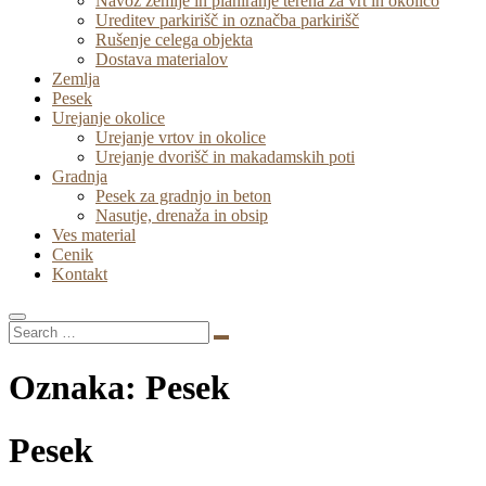
Navoz zemlje in planiranje terena za vrt in okolico
Ureditev parkirišč in označba parkirišč
Rušenje celega objekta
Dostava materialov
Zemlja
Pesek
Urejanje okolice
Urejanje vrtov in okolice
Urejanje dvorišč in makadamskih poti
Gradnja
Pesek za gradnjo in beton
Nasutje, drenaža in obsip
Ves material
Cenik
Kontakt
Oznaka:
Pesek
Pesek