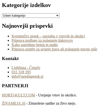
Kategorije izdelkov
Najnovejši prispevki
Kremenčev pesek – uporaba v vrtovih in okolici
Priprava podlage za polaganje tlakovcev
Kako naredimo beton in malto
Priprava zemlje za sejanje trave ali polaganje travne ruše
Kontakt
Ljubljana - Črnuče
031 318 395
info@zemljapesek.si
PARTNERJI
HORTI-KULT.COM
- Urejanje vrtov in okolice.
ŽIVAMEJA.SI
- Zimzelene sadike za živo mejo.