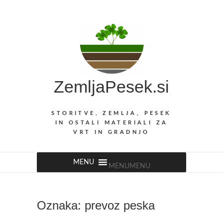
Skip
to
content
ZemljaPesek.si
STORITVE, ZEMLJA, PESEK
IN OSTALI MATERIALI ZA
VRT IN GRADNJO
MENU
MENU
Oznaka:
prevoz peska