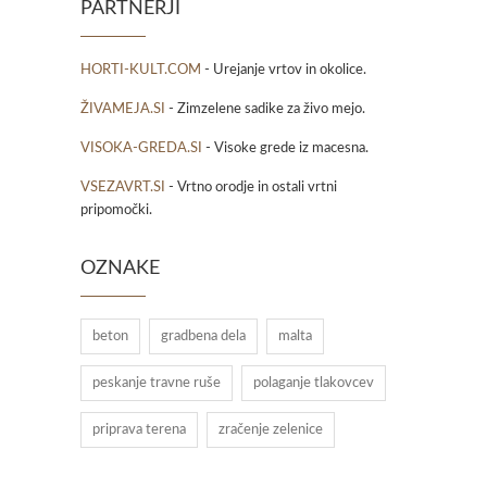
PARTNERJI
HORTI-KULT.COM
- Urejanje vrtov in okolice.
ŽIVAMEJA.SI
- Zimzelene sadike za živo mejo.
VISOKA-GREDA.SI
- Visoke grede iz macesna.
VSEZAVRT.SI
- Vrtno orodje in ostali vrtni
pripomočki.
OZNAKE
beton
gradbena dela
malta
peskanje travne ruše
polaganje tlakovcev
priprava terena
zračenje zelenice