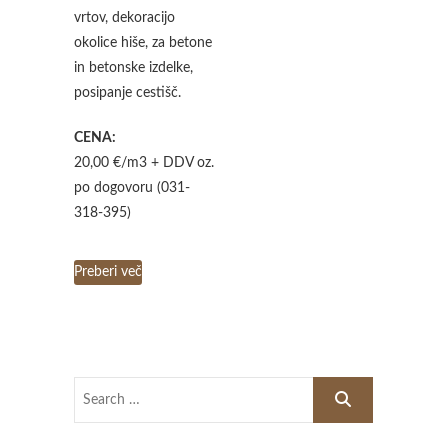
vrtov, dekoracijo
okolice hiše, za betone
in betonske izdelke,
posipanje cestišč.
CENA:
20,00 €/m3 + DDV oz.
po dogovoru (031-
318-395)
Preberi več