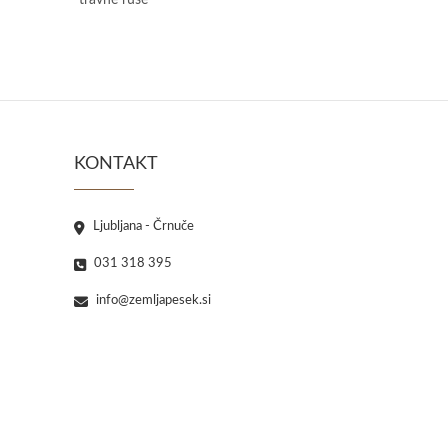
travne ruše
KONTAKT
Ljubljana - Črnuče
031 318 395
info@zemljapesek.si