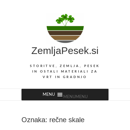
Skip
to
content
ZemljaPesek.si
STORITVE, ZEMLJA, PESEK
IN OSTALI MATERIALI ZA
VRT IN GRADNJO
MENU
MENU
Oznaka:
rečne skale