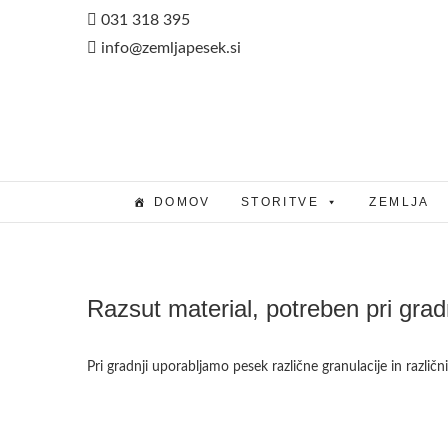
Skip
031 318 395
to
info@zemljapesek.si
content
DOMOV
STORITVE
ZEMLJA
Razsut material, potreben pri gradn
Pri gradnji uporabljamo pesek različne granulacije in različni