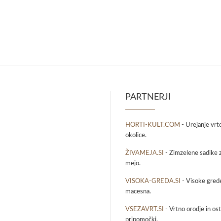
PARTNERJI
HORTI-KULT.COM
- Urejanje vrt
okolice.
ŽIVAMEJA.SI
- Zimzelene sadike z
mejo.
VISOKA-GREDA.SI
- Visoke grede
macesna.
VSEZAVRT.SI
- Vrtno orodje in osta
pripomočki.