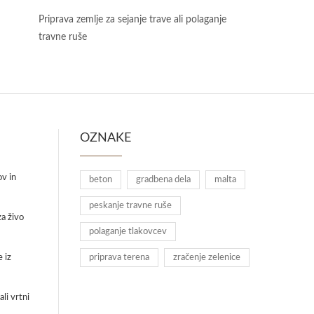
Priprava zemlje za sejanje trave ali polaganje
travne ruše
OZNAKE
ov in
beton
gradbena dela
malta
peskanje travne ruše
a živo
polaganje tlakovcev
 iz
priprava terena
zračenje zelenice
li vrtni