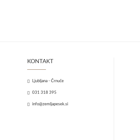
KONTAKT
Ljubljana - Črnuče
031 318 395
info@zemljapesek.si