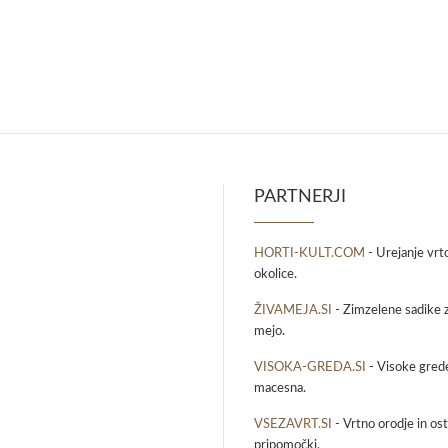
PARTNERJI
HORTI-KULT.COM
- Urejanje vrt
okolice.
ŽIVAMEJA.SI
- Zimzelene sadike z
mejo.
VISOKA-GREDA.SI
- Visoke grede
macesna.
VSEZAVRT.SI
- Vrtno orodje in osta
pripomočki.