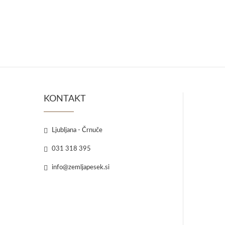
KONTAKT
Ljubljana - Črnuče
031 318 395
info@zemljapesek.si