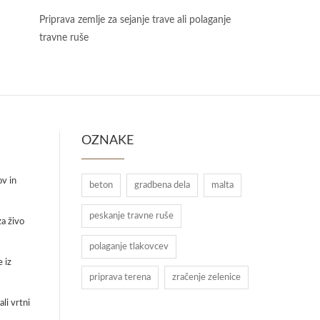
Priprava zemlje za sejanje trave ali polaganje
travne ruše
OZNAKE
ov in
beton
gradbena dela
malta
peskanje travne ruše
a živo
polaganje tlakovcev
 iz
priprava terena
zračenje zelenice
li vrtni