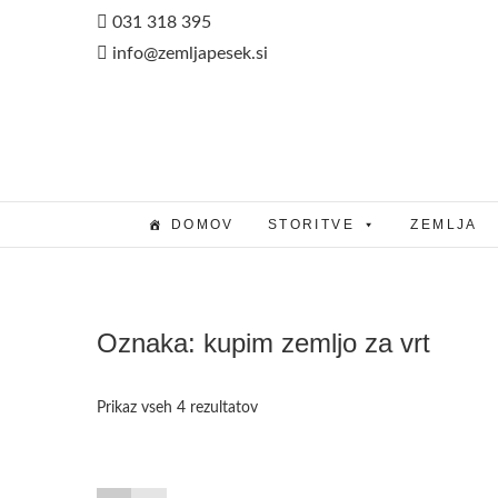
Skip
031 318 395
to
info@zemljapesek.si
content
DOMOV
STORITVE
ZEMLJA
Oznaka:
kupim zemljo za vrt
Prikaz vseh 4 rezultatov