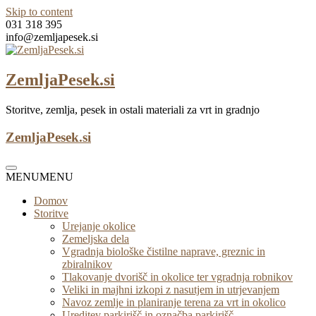
Skip to content
031 318 395
info@zemljapesek.si
ZemljaPesek.si
Storitve, zemlja, pesek in ostali materiali za vrt in gradnjo
ZemljaPesek.si
MENU
MENU
Domov
Storitve
Urejanje okolice
Zemeljska dela
Vgradnja biološke čistilne naprave, greznic in
zbiralnikov
Tlakovanje dvorišč in okolice ter vgradnja robnikov
Veliki in majhni izkopi z nasutjem in utrjevanjem
Navoz zemlje in planiranje terena za vrt in okolico
Ureditev parkirišč in označba parkirišč