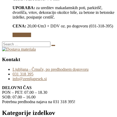
UPORABA:
za ureditev makadamskih poti, parkirišč,
dvorišča, vrtov, dekoracijo okolice hiše, za betone in betonske
izdelke, posipanje cestišč.
CENA:
20,00 €/m3 + DDV oz. po dogovoru (031-318-395)
Preberi več
Kontakt
Ljubljana - Črnuče, po predhodnem dogovoru
031 318 395
info@zemljapesek.si
DELOVNI ČAS
PON – PET: 07.00 – 18.30
SOB: 07.00 – 16.00
Potrebna predhodna najava na 031 318 395!
Kategorije izdelkov