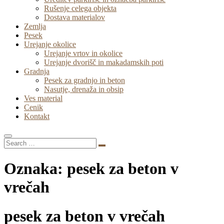
Rušenje celega objekta
Dostava materialov
Zemlja
Pesek
Urejanje okolice
Urejanje vrtov in okolice
Urejanje dvorišč in makadamskih poti
Gradnja
Pesek za gradnjo in beton
Nasutje, drenaža in obsip
Ves material
Cenik
Kontakt
Oznaka:
pesek za beton v
vrečah
pesek za beton v vrečah