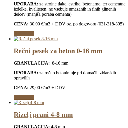
UPORABA:
za strojne tlake, estrihe, betonarne, ter cementne
izdelke, kvaliteten, ne vsebuje umazanih in finih glinenih
delcev (manjša poraba cementa)
CENA:
30,00 €/m3 + DDV oz. po dogovoru (031-318-395)
Preberi več
Rečni pesek za beton 0-16 mm
GRANULACIJA:
8-16 mm
UPORABA:
za ročno betoniranje pri domačih zidarskih
opravilih
CENA:
29,00 €/m3 + DDV
Preberi več
Rizelj prani 4-8 mm
GRANULACIJA:
4-8 mm