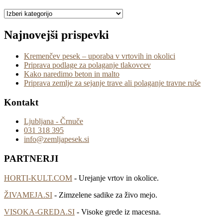
Najnovejši prispevki
Kremenčev pesek – uporaba v vrtovih in okolici
Priprava podlage za polaganje tlakovcev
Kako naredimo beton in malto
Priprava zemlje za sejanje trave ali polaganje travne ruše
Kontakt
Ljubljana - Črnuče
031 318 395
info@zemljapesek.si
PARTNERJI
HORTI-KULT.COM
- Urejanje vrtov in okolice.
ŽIVAMEJA.SI
- Zimzelene sadike za živo mejo.
VISOKA-GREDA.SI
- Visoke grede iz macesna.