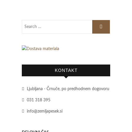
KONTAKT
Ljubljana - Črnuče, po predhodnem dogovoru
031 318 395
info@zemljapesek.si