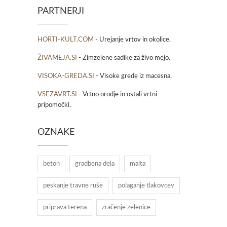
PARTNERJI
HORTI-KULT.COM
- Urejanje vrtov in okolice.
ŽIVAMEJA.SI
- Zimzelene sadike za živo mejo.
VISOKA-GREDA.SI
- Visoke grede iz macesna.
VSEZAVRT.SI
- Vrtno orodje in ostali vrtni
pripomočki.
OZNAKE
beton
gradbena dela
malta
peskanje travne ruše
polaganje tlakovcev
priprava terena
zračenje zelenice