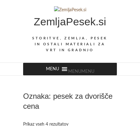
Skip
to
ZemljaPesek.si
content
STORITVE, ZEMLJA, PESEK
IN OSTALI MATERIALI ZA
VRT IN GRADNJO
MENU
MENU
Oznaka:
pesek za dvorišče
cena
Prikaz vseh 4 rezultatov