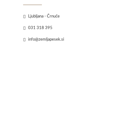
Ljubljana - Črnuče
031 318 395
info@zemljapesek.si