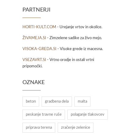
PARTNERJI
HORTI-KULT.COM
- Urejanje vrtov in okolice.
ŽIVAMEJA.SI
- Zimzelene sadike za živo mejo.
VISOKA-GREDA.SI
- Visoke grede iz macesna.
VSEZAVRT.SI
- Vrtno orodje in ostali vrtni
pripomočki.
OZNAKE
beton
gradbena dela
malta
peskanje travne ruše
polaganje tlakovcev
priprava terena
zračenje zelenice