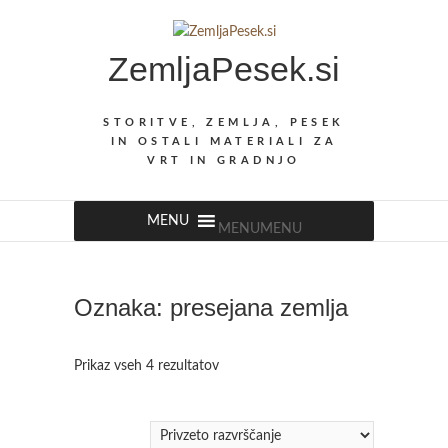
Skip
to
ZemljaPesek.si
content
STORITVE, ZEMLJA, PESEK
IN OSTALI MATERIALI ZA
VRT IN GRADNJO
MENU
MENU
Oznaka:
presejana zemlja
Prikaz vseh 4 rezultatov