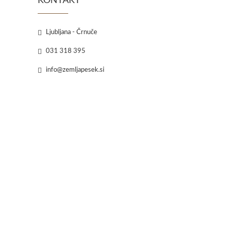
KONTAKT
Ljubljana - Črnuče
031 318 395
info@zemljapesek.si