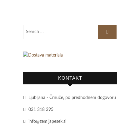
KONTAKT
Ljubljana - Črnuče, po predhodnem dogovoru
031 318 395
info@zemljapesek.si