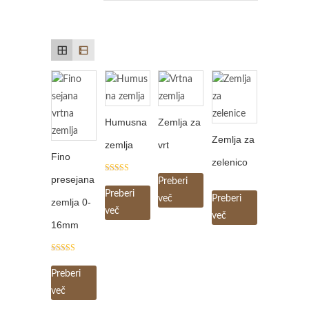
Humusna
Zemlja za
Zemlja za
zemlja
vrt
Fino
zelenico
presejana
Ocenjeno
Preberi
5.00
Preberi
od 5
več
Preberi
zemlja 0-
več
več
16mm
Ocenjeno
5.00
Preberi
od 5
več