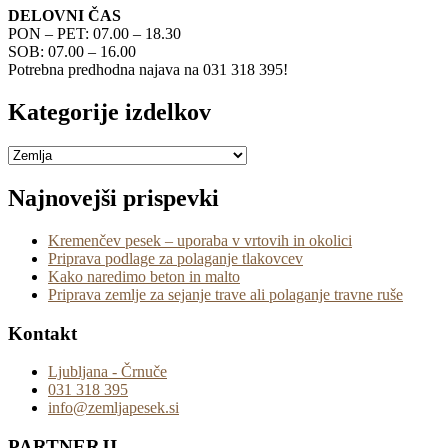
DELOVNI ČAS
PON – PET: 07.00 – 18.30
SOB: 07.00 – 16.00
Potrebna predhodna najava na 031 318 395!
Kategorije izdelkov
Najnovejši prispevki
Kremenčev pesek – uporaba v vrtovih in okolici
Priprava podlage za polaganje tlakovcev
Kako naredimo beton in malto
Priprava zemlje za sejanje trave ali polaganje travne ruše
Kontakt
Ljubljana - Črnuče
031 318 395
info@zemljapesek.si
PARTNERJI