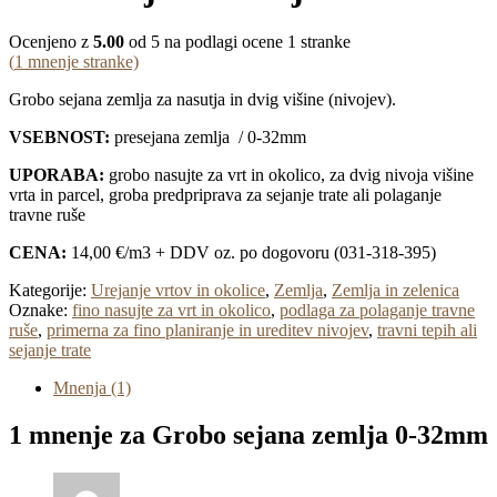
Ocenjeno z
5.00
od 5 na podlagi ocene
1
stranke
(
1
mnenje stranke)
Grobo sejana zemlja za nasutja in dvig višine (nivojev).
VSEBNOST:
presejana zemlja / 0-32mm
UPORABA:
grobo nasujte za vrt in okolico, za dvig nivoja višine
vrta in parcel, groba predpriprava za sejanje trate ali polaganje
travne ruše
CENA:
14,00 €/m3 + DDV oz. po dogovoru (031-318-395)
Kategorije:
Urejanje vrtov in okolice
,
Zemlja
,
Zemlja in zelenica
Oznake:
fino nasujte za vrt in okolico
,
podlaga za polaganje travne
ruše
,
primerna za fino planiranje in ureditev nivojev
,
travni tepih ali
sejanje trate
Mnenja (1)
1 mnenje za
Grobo sejana zemlja 0-32mm