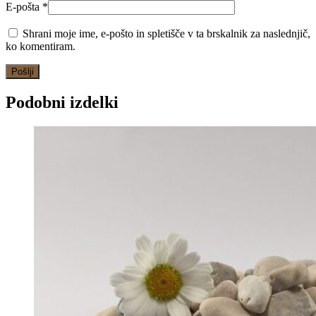
E-pošta
*
Shrani moje ime, e-pošto in spletišče v ta brskalnik za naslednjič,
ko komentiram.
Podobni izdelki