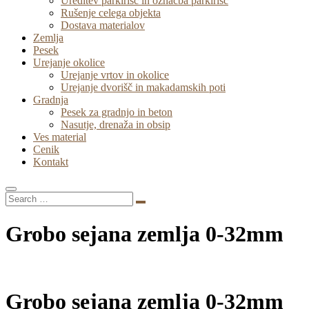
Ureditev parkirišč in označba parkirišč
Rušenje celega objekta
Dostava materialov
Zemlja
Pesek
Urejanje okolice
Urejanje vrtov in okolice
Urejanje dvorišč in makadamskih poti
Gradnja
Pesek za gradnjo in beton
Nasutje, drenaža in obsip
Ves material
Cenik
Kontakt
Grobo sejana zemlja 0-32mm
Grobo sejana zemlja 0-32mm