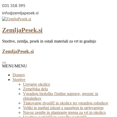
Skip
031 318 395
to
info@zemljapesek.si
content
ZemljaPesek.si
Storitve, zemlja, pesek in ostali materiali za vrt in gradnjo
ZemljaPesek.si
MENU
MENU
Domov
Storitve
Urejanje okolice
Zemeljska dela
Vgradnja biološke čistilne naprave, greznic in
zbiralnikov
Tlakovanje dvorišč in okolice ter vgradnja robnikov
Veliki in majhni izkopi z nasutjem in utrjevanjem
Navoz zemlje in planiranje terena za vrt in okolico