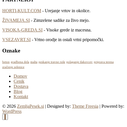
HORTI-KULT.COM
- Urejanje vrtov in okolice.
ŽIVAMEJA.SI
- Zimzelene sadike za živo mejo.
VISOKA-GREDA.SI
- Visoke grede iz macesna.
VSEZAVRT.SI
- Vrtno orodje in ostali vrtni pripomočki.
Oznake
beton
gradbena dela
malta
peskanje travne ruše
polaganje tlakovcev
priprava terena
zračenje zelenice
Domov
Cenik
Dostava
Blog
Kontakt
© 2026
ZemljaPesek.si
| Designed by:
Theme Freesia
| Powered by:
WordPress